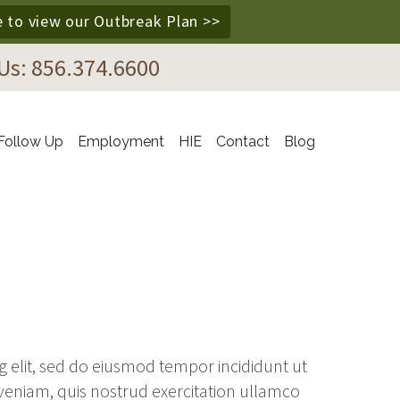
e to view our Outbreak Plan >>
 Us: 856.374.6600
Follow Up
Employment
HIE
Contact
Blog
g elit, sed do eiusmod tempor incididunt ut
veniam, quis nostrud exercitation ullamco